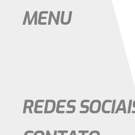
Trabalhe Conosco
MENU
Início
Sobre Nós
Produtos
Contato
Menu
Início
Sobre Nós
Produtos
Contato
REDES SOCIAI
Instagram