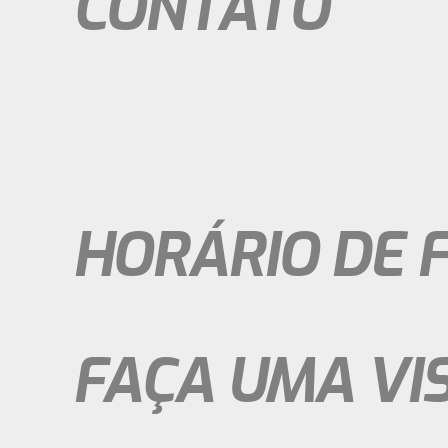
CONTATO
Telefone: (64) 3050 - 6081
Telefone: (64) 3612 - 3696
Serviços: (64) 3612 - 7114
Vendas: (64) 9 9905 - 9651
Vendas Máquinas /Compressores: (64) 3612-3696
Vendas Peças e acessórios: (64) 3612-7114
Assistência técnica/garantia: (64) 9 8180-9651
HORÁRIO DE 
Segunda a Sexta - 08h às 18h
Sábado - 08h às 12h
FAÇA UMA VIS
Av. Pres. Vargas, 3082 - Vila Maria, Rio Verde - GO, 75905-31