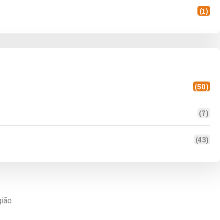
(1)
(50)
(7)
(43)
gião