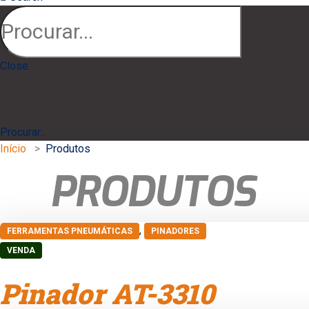
Close
Procurar...
Início
>
Produtos
PRODUTOS
,
FERRAMENTAS PNEUMÁTICAS
PINADORES
VENDA
Pinador AT-3310